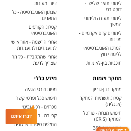
לימודי תואר שלישי -
דיור ומעונות
דוקטורט
שנתון האוניברסיטה - כל
לימודי תעודה ולימודי
התארים
המשך
קטלוג הקורסים
לימודים קדם אקדמיים -
האוניברסיטאי
מכינות
אחרי הרשמה - אזור אישי
המרכז האוניברסיטאי
למועמדים ולמועמדות
ללימודי חוץ
אחרי שהתקבלת - כל מה
תוכניות בין-לאומיות
שצריך לדעת
מחקר ויזמות
מידע כללי
מחקר בבן-גוריון
מפות ודרכי הגעה
קטלוג תשתיות המחקר
חיפוש סגל ופרטי קשר
(אנגלית)
מכרזים - רכש ובינוי
חיפוש מנחה - פורטל
קריירה - משרות פתוחות
דברו איתנו
המחקר (CRIS)
החלפת סיסמה ארגונית
מרכז יזמות 360
ייעוץ AI להרשמה