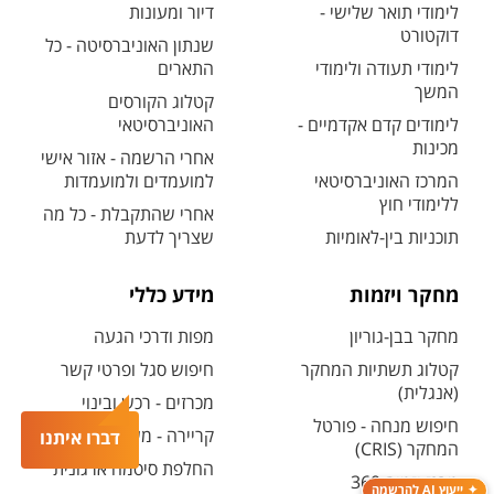
לימודי תואר שלישי -
דיור ומעונות
דוקטורט
שנתון האוניברסיטה - כל
לימודי תעודה ולימודי
התארים
המשך
קטלוג הקורסים
לימודים קדם אקדמיים -
האוניברסיטאי
מכינות
אחרי הרשמה - אזור אישי
המרכז האוניברסיטאי
למועמדים ולמועמדות
ללימודי חוץ
אחרי שהתקבלת - כל מה
תוכניות בין-לאומיות
שצריך לדעת
מחקר ויזמות
מידע כללי
מחקר בבן-גוריון
מפות ודרכי הגעה
קטלוג תשתיות המחקר
חיפוש סגל ופרטי קשר
(אנגלית)
מכרזים - רכש ובינוי
חיפוש מנחה - פורטל
קריירה - משרות פתוחות
דברו איתנו
המחקר (CRIS)
החלפת סיסמה ארגונית
מרכז יזמות 360
ייעוץ AI להרשמה